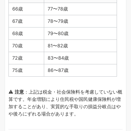
66歳
77〜78歳
67歳
78〜79歳
68歳
79〜80歳
70歳
81〜82歳
72歳
83〜84歳
75歳
86〜87歳
⚠️
注意
：上記は税金・社会保険料を考慮していない概
算です。年金増額により住民税や国民健康保険料が増
加することがあり、実質的な手取りの損益分岐点はや
や後ろにずれる場合があります。