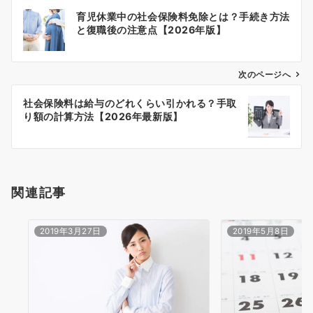
投
育児休業中の社会保険料免除とは？手続き方法
稿
と復職後の注意点【2026年版】
ナ
ビ
ゲ
次のページへ
ー
社会保険料は給与のどれくらい引かれる？手取
シ
り額の計算方法【2026年最新版】
ョ
ン
関連記事
2019年3月27日
2019年5月8日