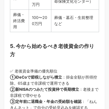
命保険文化センター）
万円
葬儀・
100〜20
葬儀・墓石・生前整理
終活費
0万円
など
用
5. 今から始めるべき老後資金の作り
方
✅ 老後資金準備の優先順位
①iDeCoで節税しながら積立
：掛金全額が所得控
除。65歳まで非課税で運用できる
②新NISAのつみたて投資枠で長期積立
：老後まで
非課税で増やせる
③定年前に退職金・年金の受給額を確認
：「ねん
きんネット」で自分の受給見込みを確認する