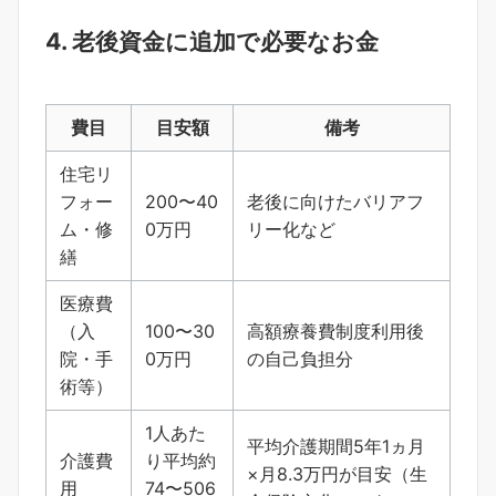
4. 老後資金に追加で必要なお金
費目
目安額
備考
住宅リ
フォー
200〜40
老後に向けたバリアフ
ム・修
0万円
リー化など
繕
医療費
（入
100〜30
高額療養費制度利用後
院・手
0万円
の自己負担分
術等）
1人あた
平均介護期間5年1ヵ月
介護費
り平均約
×月8.3万円が目安（生
用
74〜506