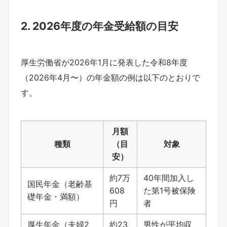
2. 2026年度の年金受給額の目安
厚生労働省が2026年1月に発表した令和8年度
（2026年4月〜）の年金額の例は以下のとおりで
す。
月額
種類
（目
対象
安）
約7万
40年間加入し
国民年金（老齢基
608
た第1号被保険
礎年金・満額）
円
者
厚生年金（夫婦2
約23
男性が平均収