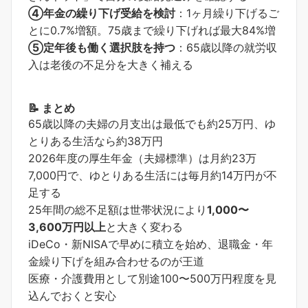
④年金の繰り下げ受給を検討
：1ヶ月繰り下げるご
とに0.7%増額。75歳まで繰り下げれば最大84%増
⑤定年後も働く選択肢を持つ
：65歳以降の就労収
入は老後の不足分を大きく補える
📝 まとめ
65歳以降の夫婦の月支出は最低でも約25万円、ゆ
とりある生活なら約38万円
2026年度の厚生年金（夫婦標準）は月約23万
7,000円で、ゆとりある生活には毎月約14万円が不
足する
25年間の総不足額は世帯状況により
1,000〜
3,600万円以上
と大きく変わる
iDeCo・新NISAで早めに積立を始め、退職金・年
金繰り下げを組み合わせるのが王道
医療・介護費用として別途100〜500万円程度を見
込んでおくと安心