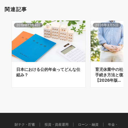
関連記事
2019年11月4日
2026年3月5日
日本における公的年金ってどんな仕
育児休業中の社会
組み？
手続き方法と復職
【2026年版…
財テク・貯蓄
投資・資産運用
ローン・融資
年金・