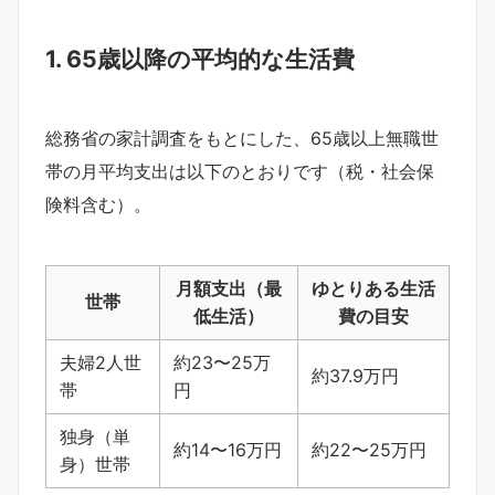
1. 65歳以降の平均的な生活費
総務省の家計調査をもとにした、65歳以上無職世
帯の月平均支出は以下のとおりです（税・社会保
険料含む）。
月額支出（最
ゆとりある生活
世帯
低生活）
費の目安
夫婦2人世
約23〜25万
約37.9万円
帯
円
独身（単
約14〜16万円
約22〜25万円
身）世帯