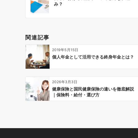
稿
み？
ナ
ビ
ゲ
ー
関連記事
シ
ョ
2019年5月15日
ン
個人年金として活用できる終身年金とは？
2026年3月3日
健康保険と国民健康保険の違いを徹底解説
｜保険料・給付・選び方