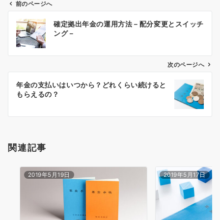
前のページへ
投
確定拠出年金の運用方法－配分変更とスイッチ
稿
ング－
ナ
ビ
ゲ
次のページへ
ー
年金の支払いはいつから？どれくらい続けると
シ
もらえるの？
ョ
ン
関連記事
2019年5月19日
2019年5月17日