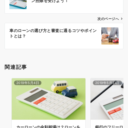
ン控除を受けよう！
ナ
ビ
ゲ
次のページへ
ー
車のローンの選び方と審査に通るコツやポイン
シ
トとは？
ョ
ン
関連記事
2019年5月4日
2019年5月21日
カーローンの金利相場は？ローンを
銀行のフリーロー