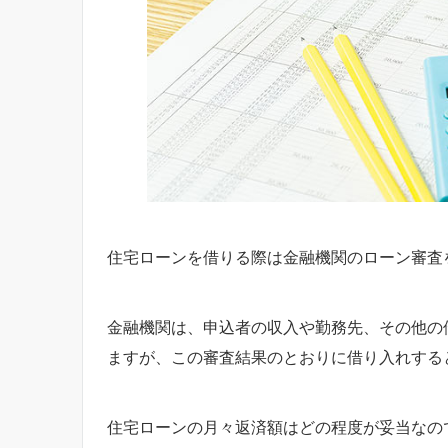
住宅ローンを借りる際は金融機関のローン審査
金融機関は、申込者の収入や勤務先、その他の
ますが、この審査結果のとおりに借り入れする
住宅ローンの月々返済額はどの程度が妥当なの