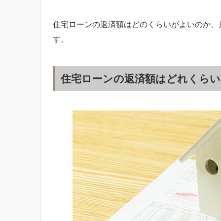
住宅ローンの返済額はどのくらいがよいのか、
す。
住宅ローンの返済額はどれくらい