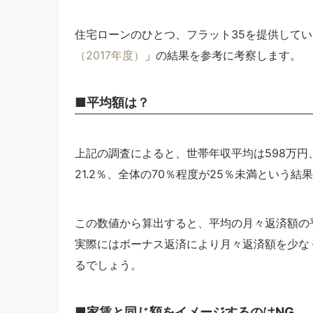
住宅ローンのひとつ、フラット35を提供して
（2017年度）
」の結果を参考に考察します。
■平均額は？
上記の調査によると、世帯年収平均は598万
21.2％、全体の70％程度が25％未満という結
この数値から算出すると、平均の月々返済額の平
実際にはボーナス返済により月々返済額を少な
るでしょう。
■家賃と同じ額をイメージするのはNG