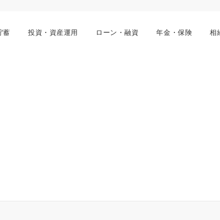
貯蓄
投資・資産運用
ローン・融資
年金・保険
相