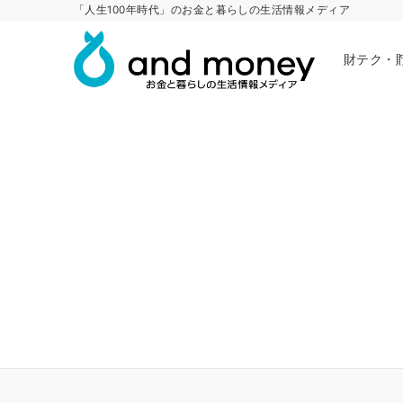
「人生100年時代」のお金と暮らしの生活情報メディア
財テク・