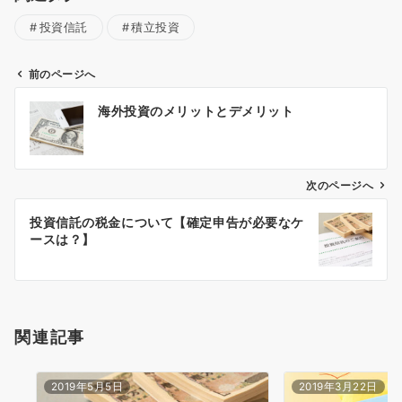
投資信託
積立投資
前のページへ
投
海外投資のメリットとデメリット
稿
ナ
ビ
ゲ
次のページへ
ー
投資信託の税金について【確定申告が必要なケ
シ
ースは？】
ョ
ン
関連記事
2019年5月5日
2019年3月22日